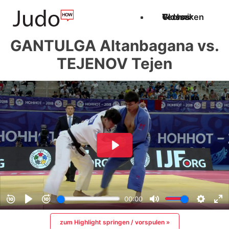
Techniken
Videos
Glossar
GANTULGA Altanbagana vs.
TEJENOV Tejen
zum Highlight springen / vorspulen »