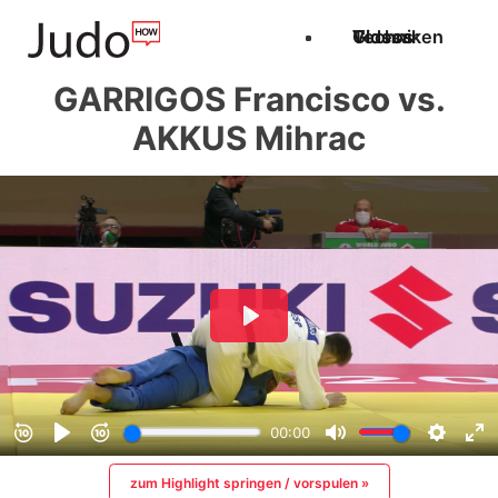
Techniken
Videos
Glossar
GARRIGOS Francisco vs.
AKKUS Mihrac
zum Highlight springen / vorspulen »