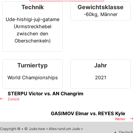
Technik
Gewichtsklasse
-60kg
,
Männer
Ude-hishigi-juji-gatame
(Armstreckhebel
zwischen den
Oberschenkeln)
Turniertyp
Jahr
World Championships
2021
STERPU Victor vs. AN Changrim
Zurück
GASIMOV Elmar vs. REYES Kyle
Weiter
Copyright © • 🥋 Judo.how » Alles rund um Judo «
Deutsch