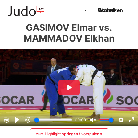
Techniken
Videos
Glossar
GASIMOV Elmar vs.
MAMMADOV Elkhan
zum Highlight springen / vorspulen »