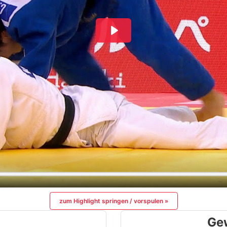
zum Highlight springen / vorspulen »
Ge