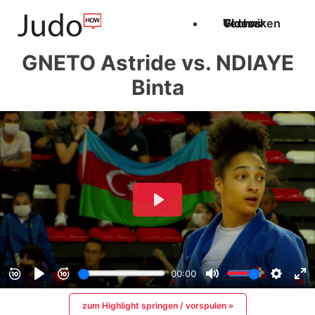
Techniken
Videos
Glossar
GNETO Astride vs. NDIAYE
Binta
zum Highlight springen / vorspulen »