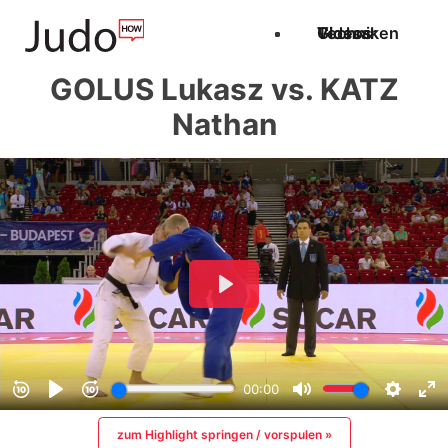
Techniken
Videos
Glossar
GOLUS Lukasz vs. KATZ
Nathan
zum Highlight springen / vorspulen »