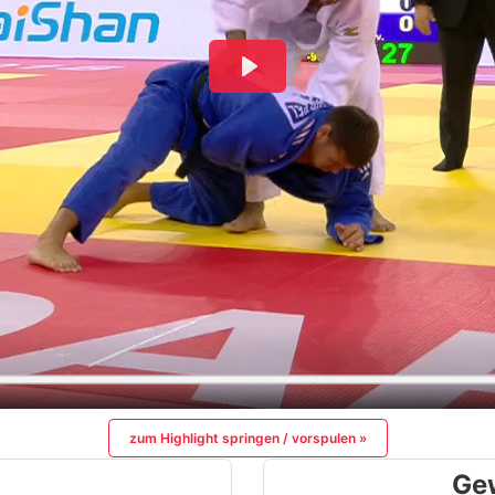
zum Highlight springen / vorspulen »
Ge