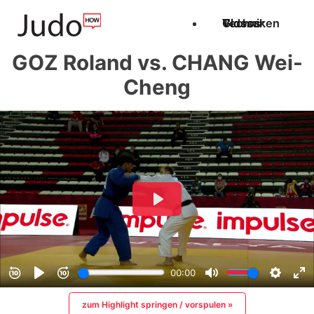
Techniken
Videos
Glossar
GOZ Roland vs. CHANG Wei-
Cheng
zum Highlight springen / vorspulen »