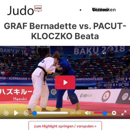
Techniken
Videos
Glossar
GRAF Bernadette vs. PACUT-
KLOCZKO Beata
zum Highlight springen / vorspulen »