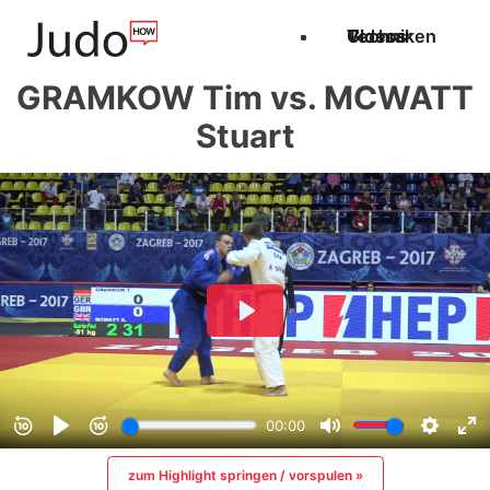
Techniken
Videos
Glossar
GRAMKOW Tim vs. MCWATT
Stuart
zum Highlight springen / vorspulen »