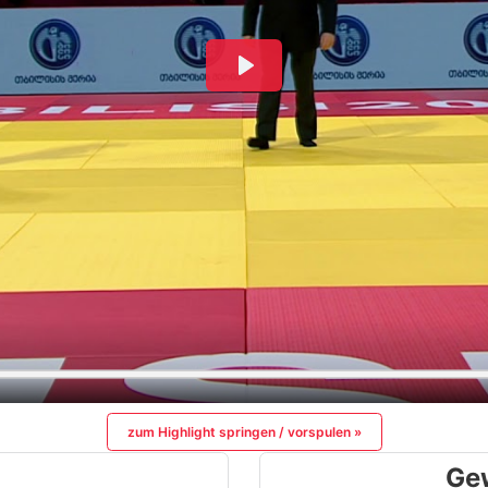
zum Highlight springen / vorspulen »
Ge