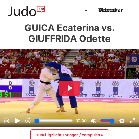
Techniken
Videos
Glossar
GUICA Ecaterina vs.
GIUFFRIDA Odette
zum Highlight springen / vorspulen »