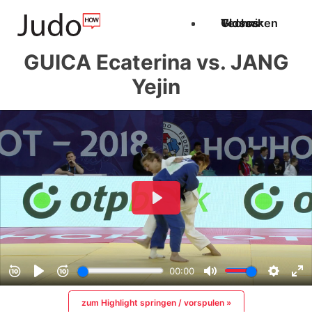
Techniken
Videos
Glossar
GUICA Ecaterina vs. JANG
Yejin
zum Highlight springen / vorspulen »