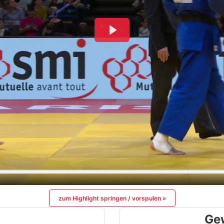
zum Highlight springen / vorspulen »
Ge