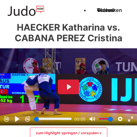
Techniken
Videos
Glossar
HAECKER Katharina vs.
CABANA PEREZ Cristina
zum Highlight springen / vorspulen »