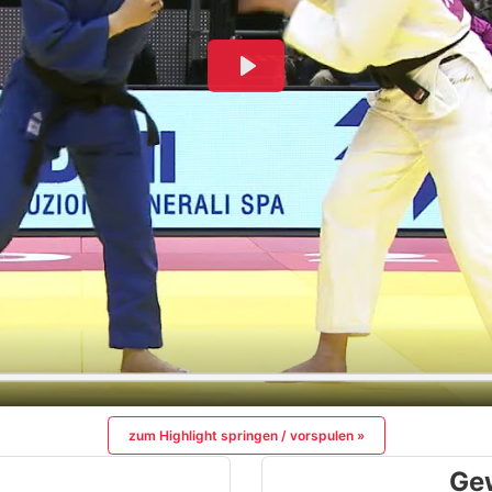
zum Highlight springen / vorspulen »
Ge