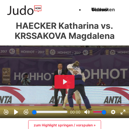
Techniken
Videos
Glossar
HAECKER Katharina vs.
KRSSAKOVA Magdalena
zum Highlight springen / vorspulen »