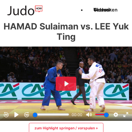
Techniken
Videos
Glossar
HAMAD Sulaiman vs. LEE Yuk
Ting
zum Highlight springen / vorspulen »