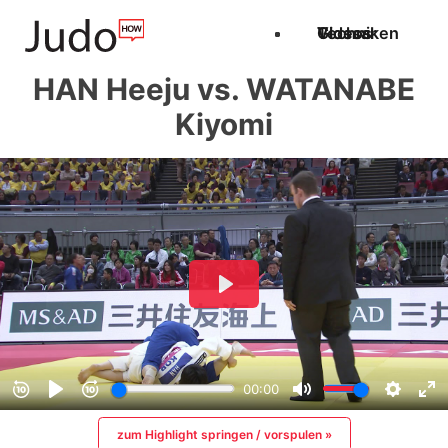
Techniken
Videos
Glossar
HAN Heeju vs. WATANABE
Kiyomi
zum Highlight springen / vorspulen »