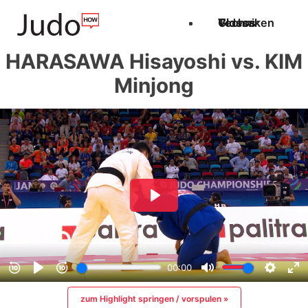
Techniken
Videos
Glossar
HARASAWA Hisayoshi vs. KIM
Minjong
zum Highlight springen / vorspulen »