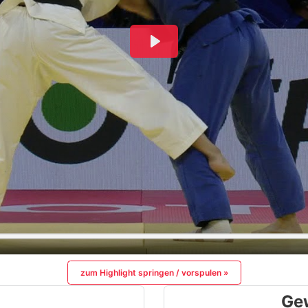
zum Highlight springen / vorspulen »
Ge