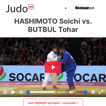
Techniken
Videos
Glossar
HASHIMOTO Soichi vs.
BUTBUL Tohar
zum Highlight springen / vorspulen »