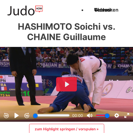
Techniken
Videos
Glossar
HASHIMOTO Soichi vs.
CHAINE Guillaume
zum Highlight springen / vorspulen »