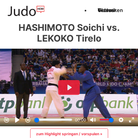
Techniken
Videos
Glossar
HASHIMOTO Soichi vs.
LEKOKO Tirelo
zum Highlight springen / vorspulen »