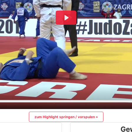
zum Highlight springen / vorspulen »
Ge