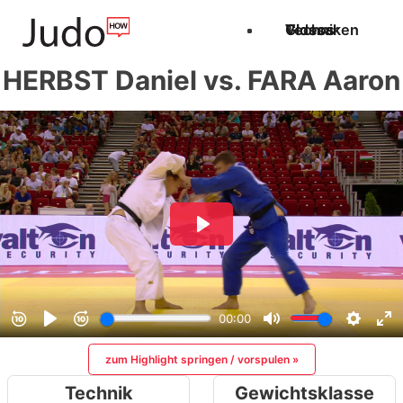
Techniken
Videos
Glossar
HERBST Daniel vs. FARA Aaron
zum Highlight springen / vorspulen »
Technik
Gewichtsklasse