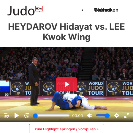
Techniken
Videos
Glossar
HEYDAROV Hidayat vs. LEE
Kwok Wing
zum Highlight springen / vorspulen »