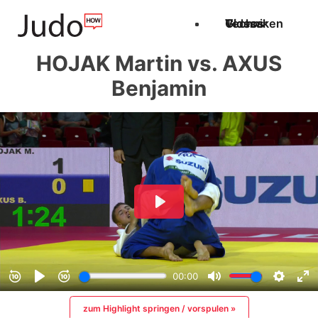
Techniken
Videos
Glossar
HOJAK Martin vs. AXUS
Benjamin
zum Highlight springen / vorspulen »