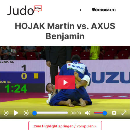
Techniken
Videos
Glossar
HOJAK Martin vs. AXUS
Benjamin
zum Highlight springen / vorspulen »