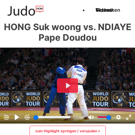
Techniken
Videos
Glossar
HONG Suk woong vs. NDIAYE
Pape Doudou
zum Highlight springen / vorspulen »