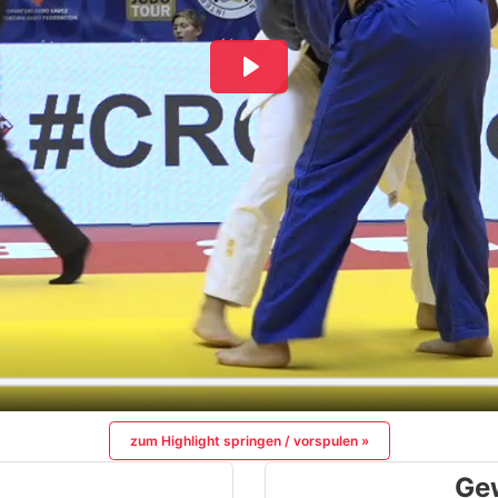
zum Highlight springen / vorspulen »
Ge