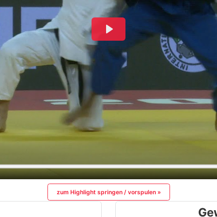
zum Highlight springen / vorspulen »
Ge