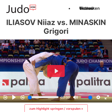
Techniken
Videos
Glossar
ILIASOV Niiaz vs. MINASKIN
Grigori
zum Highlight springen / vorspulen »