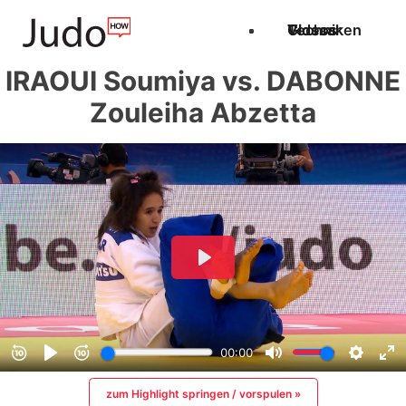
Techniken
Videos
Glossar
IRAOUI Soumiya vs. DABONNE
Zouleiha Abzetta
zum Highlight springen / vorspulen »