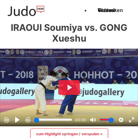
Techniken
Videos
Glossar
IRAOUI Soumiya vs. GONG
Xueshu
zum Highlight springen / vorspulen »