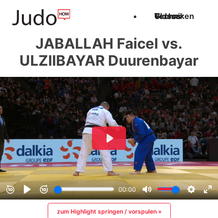
Techniken
Videos
Glossar
JABALLAH Faicel vs.
ULZIIBAYAR Duurenbayar
zum Highlight springen / vorspulen »