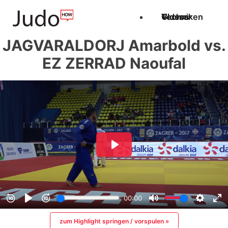
Techniken
Videos
Glossar
JAGVARALDORJ Amarbold vs.
EZ ZERRAD Naoufal
zum Highlight springen / vorspulen »