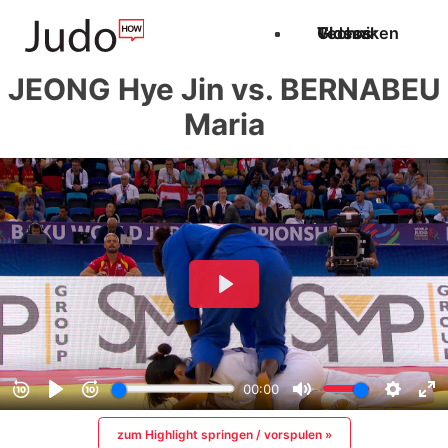
Techniken
Videos
Glossar
JEONG Hye Jin vs. BERNABEU
Maria
zum Highlight springen / vorspulen »