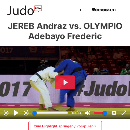
Techniken
Videos
Glossar
JEREB Andraz vs. OLYMPIO
Adebayo Frederic
zum Highlight springen / vorspulen »