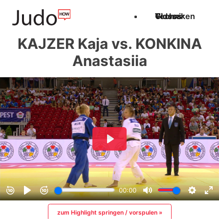
Techniken
Videos
Glossar
KAJZER Kaja vs. KONKINA
Anastasiia
zum Highlight springen / vorspulen »