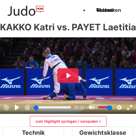
Techniken
Videos
Glossar
KAKKO Katri vs. PAYET Laetitia
zum Highlight springen / vorspulen »
Technik
Gewichtsklasse