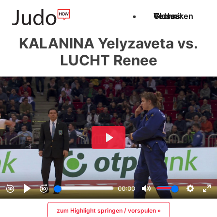
Techniken
Videos
Glossar
KALANINA Yelyzaveta vs.
LUCHT Renee
zum Highlight springen / vorspulen »