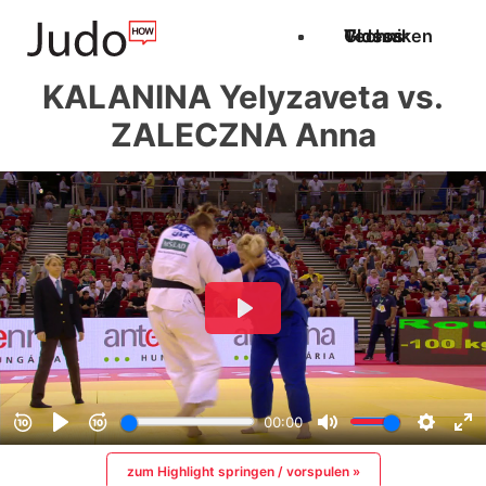
Techniken
Videos
Glossar
KALANINA Yelyzaveta vs.
ZALECZNA Anna
zum Highlight springen / vorspulen »