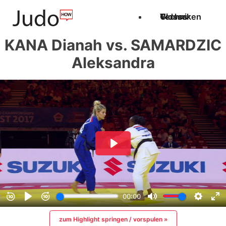
Techniken
Videos
Glossar
KANA Dianah vs. SAMARDZIC
Aleksandra
zum Highlight springen / vorspulen »