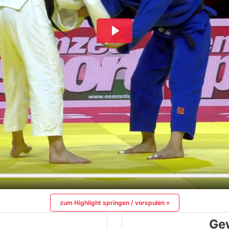
zum Highlight springen / vorspulen »
Ge