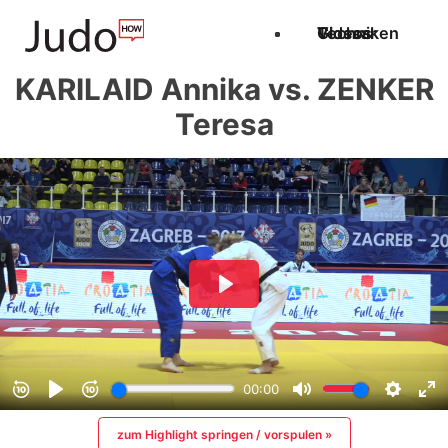
Techniken
Videos
Glossar
KARILAID Annika vs. ZENKER
Teresa
zum Highlight springen / vorspulen »