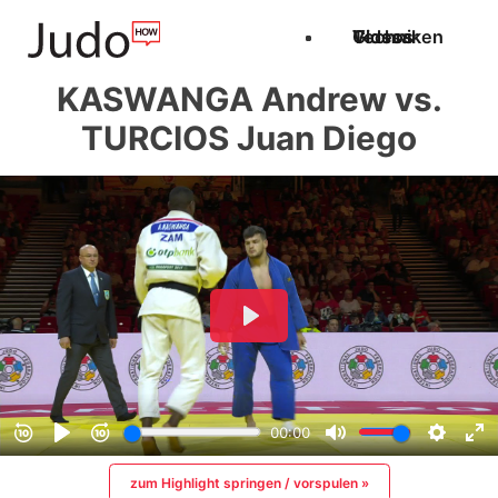
Techniken
Videos
Glossar
KASWANGA Andrew vs.
TURCIOS Juan Diego
zum Highlight springen / vorspulen »