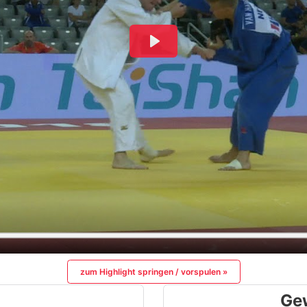
zum Highlight springen / vorspulen »
Ge