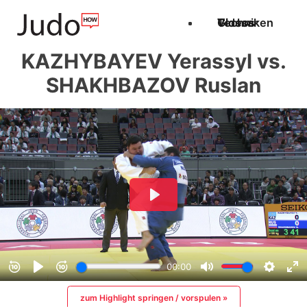
Techniken
Videos
Glossar
KAZHYBAYEV Yerassyl vs.
SHAKHBAZOV Ruslan
zum Highlight springen / vorspulen »