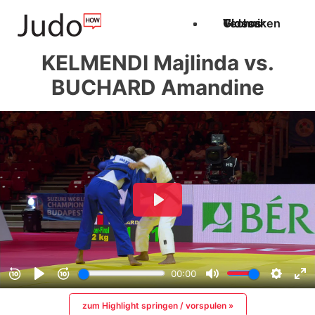
Techniken
Videos
Glossar
KELMENDI Majlinda vs.
BUCHARD Amandine
zum Highlight springen / vorspulen »